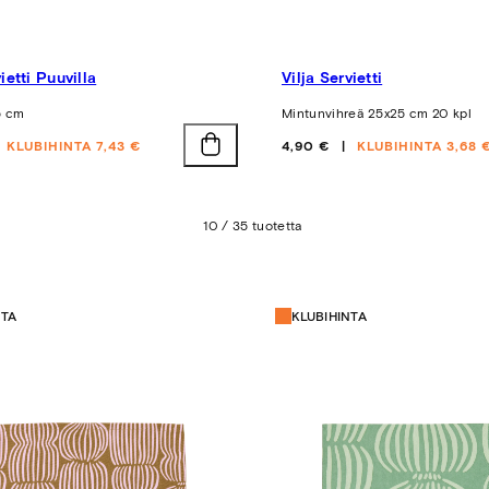
ietti Puuvilla
Vilja Servietti
5 cm
Mintunvihreä 25x25 cm 20 kpl
Hinta
KLUBIHINTA 7,43 €
4,90 €
KLUBIHINTA 3,68 
10 / 35 tuotetta
NTA
KLUBIHINTA