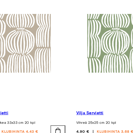
ietti
Vilja Servietti
kea 33x33 cm 20 kpl
Vihreä 25x25 cm 20 kpl
Hinta
KLUBIHINTA 4,43 €
4,90 €
KLUBIHINTA 3,68 