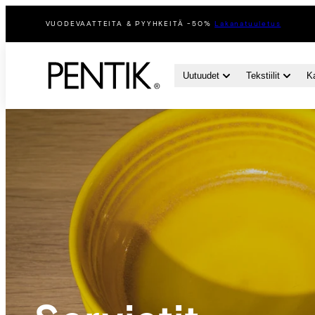
Siirry
VUODEVAATTEITA & PYYHKEITÄ -50%
Lakanatuuletus
sisältöön
Uutuudet
Tekstiilit
K