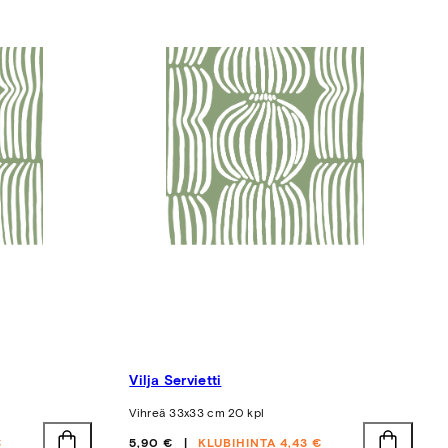
Vilja Servietti
Vihreä 33x33 cm 20 kpl
Hinta
€
5,90 €
KLUBIHINTA 4,43 €