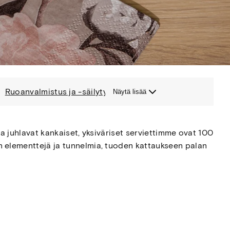
Ruoanvalmistus ja -säilytys
Näytä lisää
 ja juhlavat kankaiset, yksiväriset serviettimme ovat 100
on elementtejä ja tunnelmia, tuoden kattaukseen palan