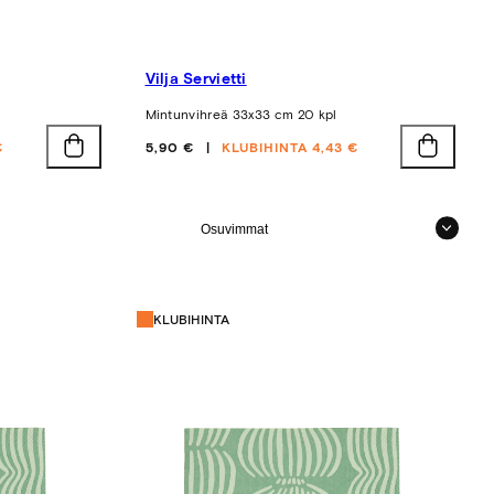
Vilja Servietti
Mintunvihreä 33x33 cm 20 kpl
Hinta
€
5,90 €
KLUBIHINTA 4,43 €
Järjestellä
KLUBIHINTA