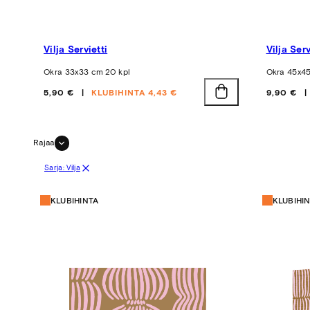
Vilja Servietti
Vilja Serv
Okra 33x33 cm 20 kpl
Okra 45x4
Hinta
Hinta
5,90 €
KLUBIHINTA 4,43 €
9,90 €
Rajaa
Sarja: Vilja
KLUBIHINTA
KLUBIHI