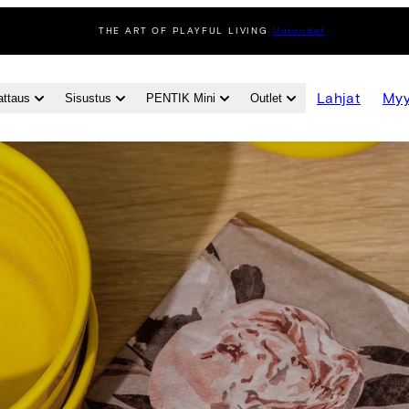
THE ART OF PLAYFUL LIVING
Uutuudet
Lahjat
Myy
attaus
Sisustus
PENTIK Mini
Outlet