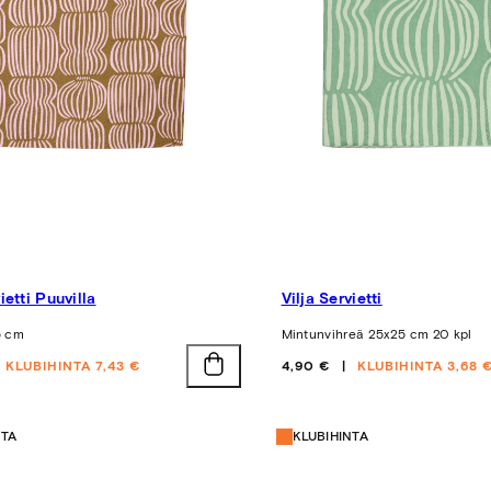
ietti Puuvilla
Vilja Servietti
5 cm
Mintunvihreä 25x25 cm 20 kpl
Hinta
KLUBIHINTA 7,43 €
4,90 €
KLUBIHINTA 3,68 
NTA
KLUBIHINTA