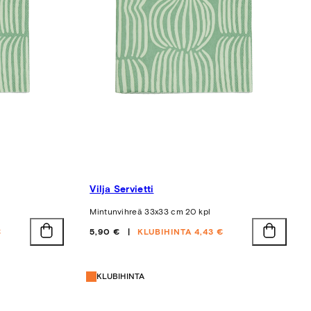
Vilja Servietti
Mintunvihreä 33x33 cm 20 kpl
Hinta
€
5,90 €
KLUBIHINTA 4,43 €
KLUBIHINTA