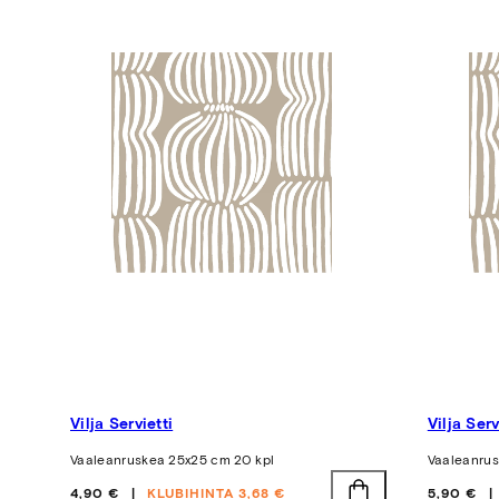
Vilja Servietti
Vilja Serv
Vaaleanruskea 25x25 cm 20 kpl
Vaaleanrus
Hinta
Hinta
4,90 €
KLUBIHINTA 3,68 €
5,90 €