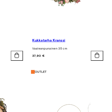
Kukkatarha Kranssi
Vaaleanpunainen 35 cm
Hinta
37,90 €
OUTLET