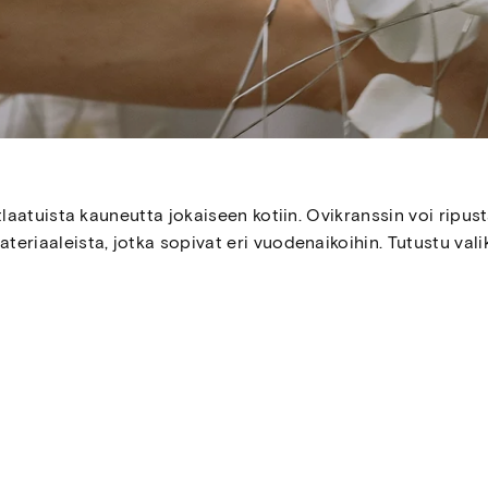
tlaatuista kauneutta jokaiseen kotiin. Ovikranssin voi ripus
eriaaleista, jotka sopivat eri vuodenaikoihin. Tutustu vali