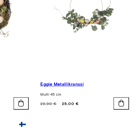
Eggie Metallikranssi
Multi 45 cm
Hinta
Alennushinta
29,90 €
25,00 €