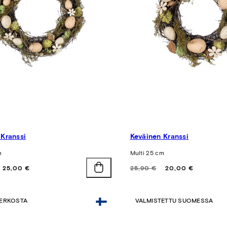
 Kranssi
Keväinen Kranssi
m
Multi 25 cm
Alennushinta
Hinta
Alennushinta
25,00 €
25,90 €
20,00 €
ERKOSTA
VALMISTETTU SUOMESSA