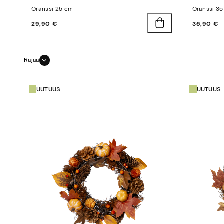
Oranssi 25 cm
Oranssi 3
Hinta
Hinta
29,90 €
36,90 €
Rajaa
UUTUUS
UUTUUS