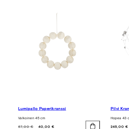
Lumipallo Paperikranssi
Pilvi Kra
Valkoinen 45 cm
Hopea 43 
Hinta
Alennushinta
Hinta
67,00 €
40,00 €
245,00 €