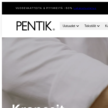
Siirry
VUODEVAATTEITA & PYYHKEITÄ -50%
Lakanatuuletus
sisältöön
Uutuudet
Tekstiilit
K