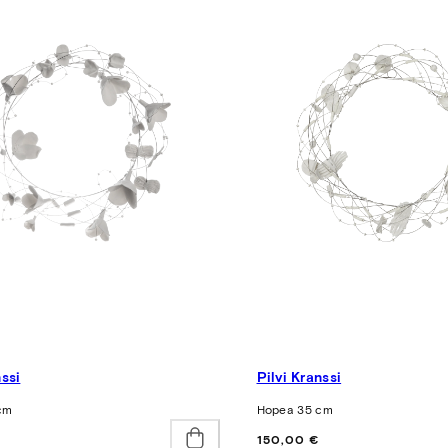
nssi
Pilvi Kranssi
cm
Hopea 35 cm
Hinta
150,00 €