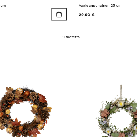
5 cm
Vaaleanpunainen 25 cm
Hinta
29,90 €
11 tuotetta