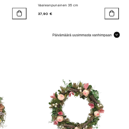
Vaaleanpunainen 35 cm
Hinta
37,90 €
Järjestellä