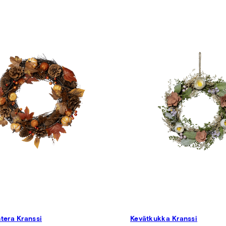
tera Kranssi
Kevätkukka Kranssi