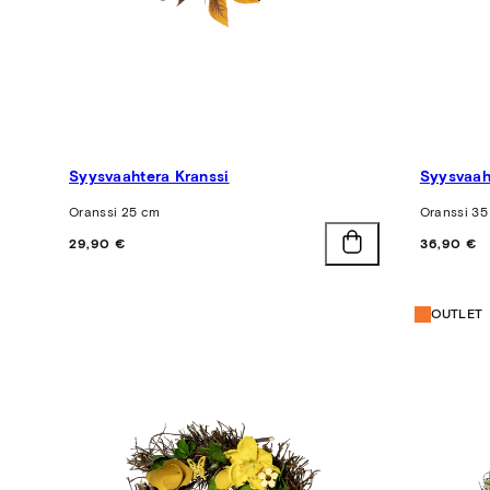
Syysvaahtera Kranssi
Syysvaah
Oranssi 25 cm
Oranssi 35
Hinta
Hinta
29,90 €
36,90 €
OUTLET