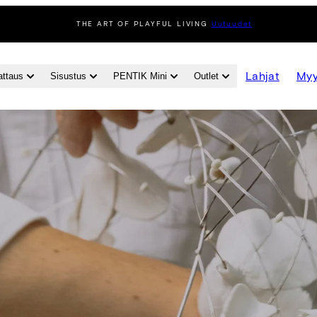
THE ART OF PLAYFUL LIVING
Uutuudet
Lahjat
Myy
attaus
Sisustus
PENTIK Mini
Outlet