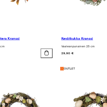
tera Kranssi
Kevätkukka Kranssi
 cm
Vaaleanpunainen 25 cm
Hinta
29,90 €
OUTLET